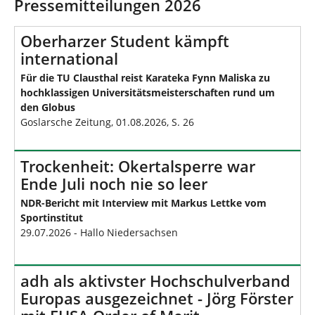
d
n
Pressemitteilungen 2026
h
i
Oberharzer Student kämpft
e
international
r
:
Für die TU Clausthal reist Karateka Fynn Maliska zu
hochklassigen Universitätsmeisterschaften rund um
den Globus
Goslarsche Zeitung, 01.08.2026, S. 26
Trockenheit: Okertalsperre war
Ende Juli noch nie so leer
NDR-Bericht mit Interview mit Markus Lettke vom
Sportinstitut
29.07.2026 - Hallo Niedersachsen
adh als aktivster Hochschulverband
Europas ausgezeichnet - Jörg Förster