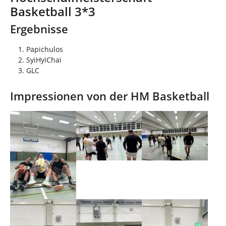
d
n
Basketball 3*3
h
i
Ergebnisse
e
r
Papichulos
:
SyiHyiChai
GLC
Impressionen von der HM Basketball
Show larger version
Show larger version
Show larger version
Show larger version
Show larger version
Show larger version