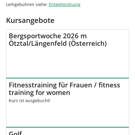
d
n
Leihgebühren siehe:
Entgeltordnung
h
i
Kursangebote
e
r
:
Bergsportwoche 2026 m
Ötztal/Längenfeld (Österreich)
Fitnesstraining für Frauen / fitness
training for women
Kurs ist ausgebucht!
Golf