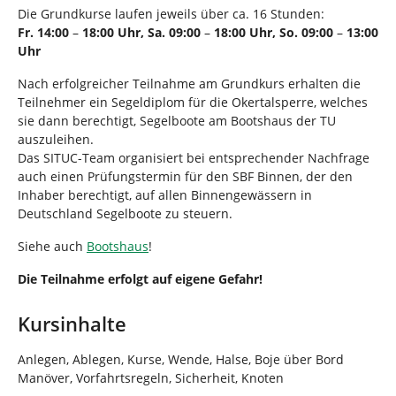
d
n
Die Grundkurse laufen jeweils über ca. 16 Stunden:
h
Fr. 14:00
–
18:00 Uhr, Sa. 09:00
–
18:00 Uhr, So. 09:00
–
13:00
i
Uhr
e
r
Nach erfolgreicher Teilnahme am Grundkurs erhalten die
:
Teilnehmer ein Segeldiplom für die Okertalsperre, welches
sie dann berechtigt, Segelboote am Bootshaus der TU
auszuleihen.
Das SITUC-Team organisiert bei entsprechender Nachfrage
auch einen Prüfungstermin für den SBF Binnen, der den
Inhaber berechtigt, auf allen Binnengewässern in
Deutschland Segelboote zu steuern.
Siehe auch
Bootshaus
!
Die Teilnahme erfolgt auf eigene Gefahr!
Kursinhalte
Anlegen, Ablegen, Kurse, Wende, Halse, Boje über Bord
Manöver, Vorfahrtsregeln, Sicherheit, Knoten