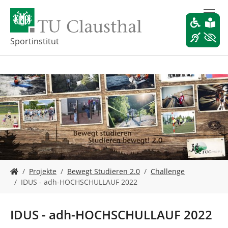
Z
u
m
H
Sportinstitut
a
u
p
t
i
n
h
a
l
t
s
S
p
Projekte
Bewegt Studieren 2.0
Challenge
i
r
IDUS - adh-HOCHSCHULLAUF 2022
e
i
s
n
i
g
IDUS - adh-HOCHSCHULLAUF 2022
n
e