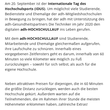
d
n
Am 20. September ist der
Internationale Tag des
h
Hochschulsports (IDUS)
. Um möglichst viele Studierende,
i
Bedienstete und Ehemalige der adh-Mitgliedshochschulen
e
in Bewegung zu bringen, hat der adh mit Unterstützung des
r
adh-Gesundheitspartners Die Techniker im Jahr 2020 den
:
digitalen
adh-HOCHSCHULLAUF
ins Leben gerufen.
Mit dem
adh-HOCHSCHULLAUF
sind Studierende,
Mitarbeitende und Ehemalige gleichermaßen aufgerufen,
ihre Laufschuhe zu schnüren. Innerhalb eines
vorgegebenen Zeitfensters geht es darum, innerhalb von 60
Minuten so viele Kilometer wie möglich zu Fuß
zurückzulegen – sowohl für sich selbst, als auch für die
eigene Hochschule.
Neben attraktiven Preisen für diejenigen, die in 60 Minuten
die größte Distanz zurücklegen, werden auch die besten
Hochschule gekürt. Außerdem warten auf die
Teilnehmenden, die im Rahmen ihrer Stunde die meisten
Höhenmeter erklommen haben, zahlreiche Extras!