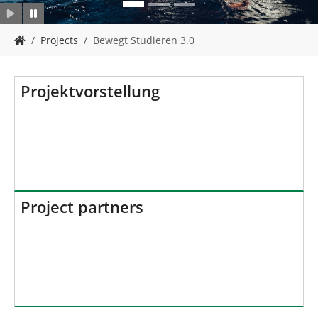
Y
Projects
Bewegt Studieren 3.0
o
u
a
Projektvorstellung
r
e
h
e
r
e
:
Project partners